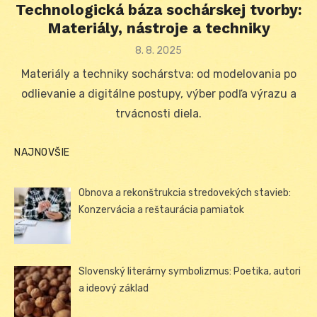
Technologická báza sochárskej tvorby:
Materiály, nástroje a techniky
Posted
8. 8. 2025
on
Materiály a techniky sochárstva: od modelovania po
odlievanie a digitálne postupy, výber podľa výrazu a
trvácnosti diela.
NAJNOVŠIE
Obnova a rekonštrukcia stredovekých stavieb:
Konzervácia a reštaurácia pamiatok
Slovenský literárny symbolizmus: Poetika, autori
a ideový základ