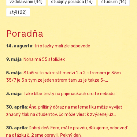
vzdelávanie
(44)
študijný poradca
(13)
štúdium
(14)
štýl
(22)
Poradňa
14. augusta
:
tri otazky mali zle odpovede
9. mája
:
Noha má 55 stoličiek
5. mája
:
Stačí si to nakreslit medzi 1, a 2, stromom je 35m
35/7 je 5 s tym ze jeden strom tam uz je takze 5-...
3. mája
:
Take blbe testy na prijimackach urcite nebudu
30. apríla
:
Áno, prílišný dôraz na matematiku môže vyvíjať
značný tlak na študentov, čo môže viesť k zvýšenej úz...
30. apríla
:
Dobrý deň, Fero, máte pravdu, ďakujeme, odpoveď
na otázku č. 2 sme opravili. Pekný deň.