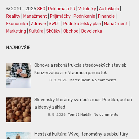
© 2010 - 2026
SEO
|
Reklama a PR
|
Vrtuľníky
|
Autoškola
|
Reality
|
Manažment
|
Prijímáčky
|
Podnikanie
|
Financie
|
Ekonomika
|
Zdravie
|
SWOT
|
Podnikateľský plán
|
Manažment
|
Marketing
|
Kultúra
|
Skúšky
|
Obchod
|
Dovolenka
NAJNOVŠIE
Obnova a rekonštrukcia stredovekých stavieb:
Konzervácia a reštaurácia pamiatok
8. 8. 2026
Marek Bielik
No comments
Slovenský literárny symbolizmus: Poetika, autori
a ideový základ
8. 8. 2026
Tomáš Hudák
No comments
Mestská kultúra: Vývoj, fenomény a subkultúry