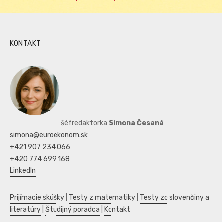
KONTAKT
šéfredaktorka
Simona Česaná
simona@euroekonom.sk
+421 907 234 066
+420 774 699 168
LinkedIn
Prijímacie skúšky
|
Testy z matematiky
|
Testy zo slovenčiny a
literatúry
|
Študijný poradca
|
Kontakt