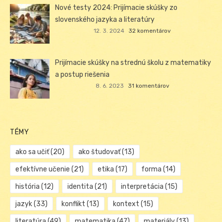
Nové testy 2024: Prijímacie skúšky zo
slovenského jazyka a literatúry
12. 3. 2024
32 komentárov
Prijímacie skúšky na strednú školu z matematiky
a postup riešenia
8. 6. 2023
31 komentárov
TÉMY
ako sa učiť
(20)
ako študovať
(13)
efektívne učenie
(21)
etika
(17)
forma
(14)
história
(12)
identita
(21)
interpretácia
(15)
jazyk
(33)
konflikt
(13)
kontext
(15)
literatúra
(49)
matematika
(47)
materiály
(13)