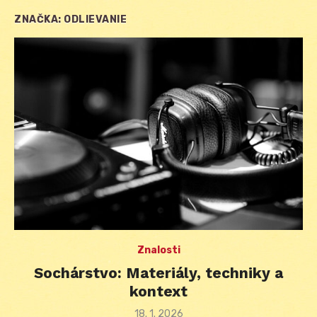
ZNAČKA:
ODLIEVANIE
Znalosti
Sochárstvo: Materiály, techniky a
kontext
Posted
18. 1. 2026