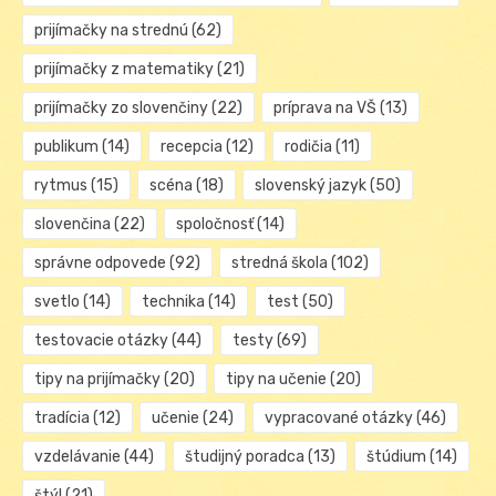
prijímačky na strednú
(62)
prijímačky z matematiky
(21)
prijímačky zo slovenčiny
(22)
príprava na VŠ
(13)
publikum
(14)
recepcia
(12)
rodičia
(11)
rytmus
(15)
scéna
(18)
slovenský jazyk
(50)
slovenčina
(22)
spoločnosť
(14)
správne odpovede
(92)
stredná škola
(102)
svetlo
(14)
technika
(14)
test
(50)
testovacie otázky
(44)
testy
(69)
tipy na prijímačky
(20)
tipy na učenie
(20)
tradícia
(12)
učenie
(24)
vypracované otázky
(46)
vzdelávanie
(44)
študijný poradca
(13)
štúdium
(14)
štýl
(21)