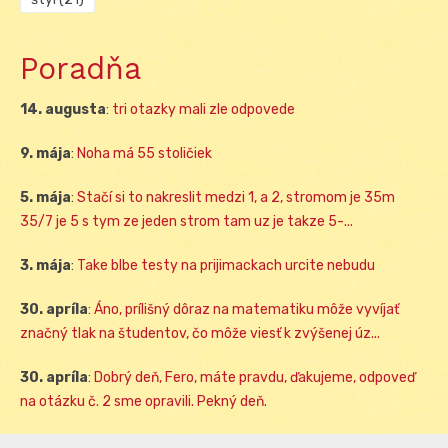
Poradňa
14. augusta
:
tri otazky mali zle odpovede
9. mája
:
Noha má 55 stoličiek
5. mája
:
Stačí si to nakreslit medzi 1, a 2, stromom je 35m
35/7 je 5 s tym ze jeden strom tam uz je takze 5-...
3. mája
:
Take blbe testy na prijimackach urcite nebudu
30. apríla
:
Áno, prílišný dôraz na matematiku môže vyvíjať
značný tlak na študentov, čo môže viesť k zvýšenej úz...
30. apríla
:
Dobrý deň, Fero, máte pravdu, ďakujeme, odpoveď
na otázku č. 2 sme opravili. Pekný deň.