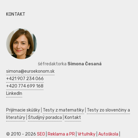
KONTAKT
šéfredaktorka
Simona Česaná
simona@euroekonom.sk
+421 907 234 066
+420 774 699 168
LinkedIn
Prijímacie skúšky
|
Testy z matematiky
|
Testy zo slovenčiny a
literatúry
|
Študijný poradca
|
Kontakt
© 2010 - 2026
SEO
|
Reklama a PR
|
Vrtuľníky
|
Autoškola
|