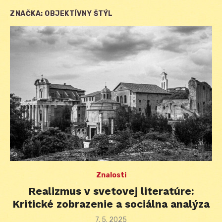
ZNAČKA:
OBJEKTÍVNY ŠTÝL
Znalosti
Realizmus v svetovej literatúre:
Kritické zobrazenie a sociálna analýza
Posted
7. 5. 2025