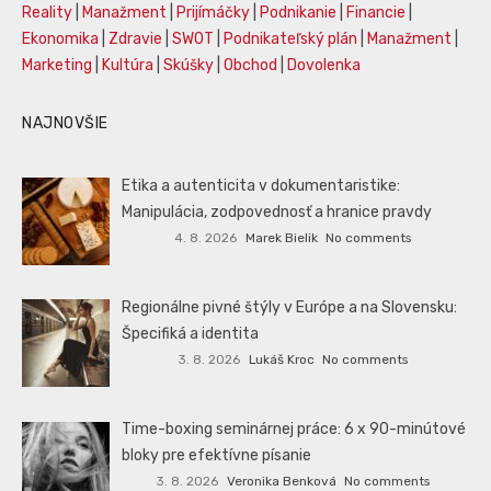
Reality
|
Manažment
|
Prijímáčky
|
Podnikanie
|
Financie
|
Ekonomika
|
Zdravie
|
SWOT
|
Podnikateľský plán
|
Manažment
|
Marketing
|
Kultúra
|
Skúšky
|
Obchod
|
Dovolenka
NAJNOVŠIE
Etika a autenticita v dokumentaristike:
Manipulácia, zodpovednosť a hranice pravdy
4. 8. 2026
Marek Bielik
No comments
Regionálne pivné štýly v Európe a na Slovensku:
Špecifiká a identita
3. 8. 2026
Lukáš Kroc
No comments
Time-boxing seminárnej práce: 6 x 90-minútové
bloky pre efektívne písanie
3. 8. 2026
Veronika Benková
No comments