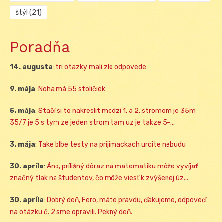
štýl
(21)
Poradňa
14. augusta
:
tri otazky mali zle odpovede
9. mája
:
Noha má 55 stoličiek
5. mája
:
Stačí si to nakreslit medzi 1, a 2, stromom je 35m
35/7 je 5 s tym ze jeden strom tam uz je takze 5-...
3. mája
:
Take blbe testy na prijimackach urcite nebudu
30. apríla
:
Áno, prílišný dôraz na matematiku môže vyvíjať
značný tlak na študentov, čo môže viesť k zvýšenej úz...
30. apríla
:
Dobrý deň, Fero, máte pravdu, ďakujeme, odpoveď
na otázku č. 2 sme opravili. Pekný deň.