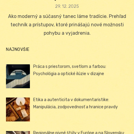
Posted
29. 12. 2025
on
Ako moderný a súčasný tanec láme tradície. Prehľad
techník a prístupov, ktoré prinášajú nové možnosti
pohybu a vyjadrenia.
NAJNOVŠIE
Práca s priestorom, svetlom a farbou:
Psychológia a optické ilúzie v dizajne
Etika a autenticita v dokumentaristike:
Manipulácia, zodpovednosť a hranice pravdy
Regionálne pivné štýly v Európe a na Slovensku: