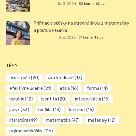
12. 3. 2024
32 komentárov
Prijímacie skúšky na strednú školu z matematiky
a postup riešenia
8. 6. 2023
31 komentárov
TÉMY
ako sa učiť
(20)
ako študovať
(13)
efektívne učenie
(21)
etika
(16)
forma
(14)
história
(12)
identita
(20)
interpretácia
(15)
jazyk
(33)
konflikt
(13)
kontext
(15)
literatúra
(49)
matematika
(47)
materiály
(12)
prijímacie skúšky
(116)