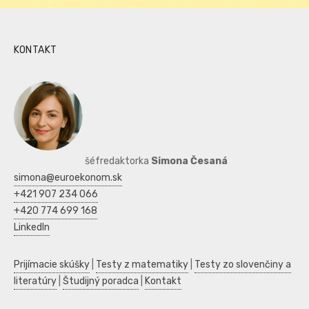
KONTAKT
šéfredaktorka
Simona Česaná
simona@euroekonom.sk
+421 907 234 066
+420 774 699 168
LinkedIn
Prijímacie skúšky
|
Testy z matematiky
|
Testy zo slovenčiny a
literatúry
|
Študijný poradca
|
Kontakt