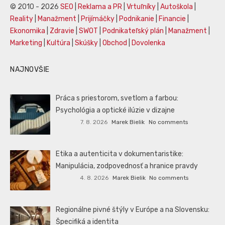
© 2010 - 2026
SEO
|
Reklama a PR
|
Vrtuľníky
|
Autoškola
|
Reality
|
Manažment
|
Prijímáčky
|
Podnikanie
|
Financie
|
Ekonomika
|
Zdravie
|
SWOT
|
Podnikateľský plán
|
Manažment
|
Marketing
|
Kultúra
|
Skúšky
|
Obchod
|
Dovolenka
NAJNOVŠIE
Práca s priestorom, svetlom a farbou:
Psychológia a optické ilúzie v dizajne
7. 8. 2026
Marek Bielik
No comments
Etika a autenticita v dokumentaristike:
Manipulácia, zodpovednosť a hranice pravdy
4. 8. 2026
Marek Bielik
No comments
Regionálne pivné štýly v Európe a na Slovensku:
Špecifiká a identita