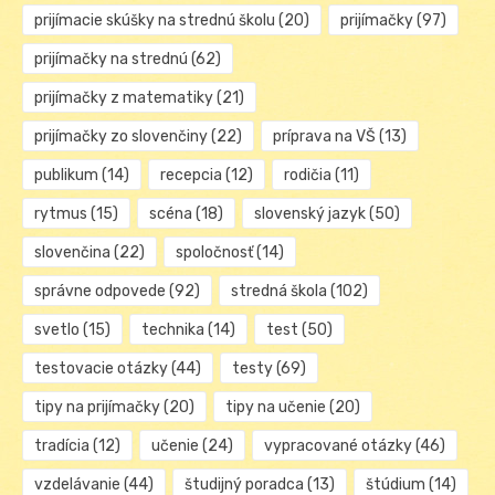
prijímacie skúšky na strednú školu
(20)
prijímačky
(97)
prijímačky na strednú
(62)
prijímačky z matematiky
(21)
prijímačky zo slovenčiny
(22)
príprava na VŠ
(13)
publikum
(14)
recepcia
(12)
rodičia
(11)
rytmus
(15)
scéna
(18)
slovenský jazyk
(50)
slovenčina
(22)
spoločnosť
(14)
správne odpovede
(92)
stredná škola
(102)
svetlo
(15)
technika
(14)
test
(50)
testovacie otázky
(44)
testy
(69)
tipy na prijímačky
(20)
tipy na učenie
(20)
tradícia
(12)
učenie
(24)
vypracované otázky
(46)
vzdelávanie
(44)
študijný poradca
(13)
štúdium
(14)