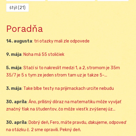
štýl
(21)
Poradňa
14. augusta
:
tri otazky mali zle odpovede
9. mája
:
Noha má 55 stoličiek
5. mája
:
Stačí si to nakreslit medzi 1, a 2, stromom je 35m
35/7 je 5 s tym ze jeden strom tam uz je takze 5-...
3. mája
:
Take blbe testy na prijimackach urcite nebudu
30. apríla
:
Áno, prílišný dôraz na matematiku môže vyvíjať
značný tlak na študentov, čo môže viesť k zvýšenej úz...
30. apríla
:
Dobrý deň, Fero, máte pravdu, ďakujeme, odpoveď
na otázku č. 2 sme opravili. Pekný deň.