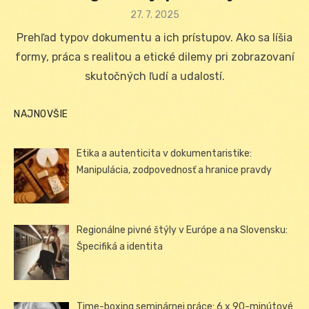
Posted
27. 7. 2025
on
Prehľad typov dokumentu a ich prístupov. Ako sa líšia
formy, práca s realitou a etické dilemy pri zobrazovaní
skutočných ľudí a udalostí.
NAJNOVŠIE
Etika a autenticita v dokumentaristike:
Manipulácia, zodpovednosť a hranice pravdy
Regionálne pivné štýly v Európe a na Slovensku:
Špecifiká a identita
Time-boxing seminárnej práce: 6 x 90-minútové