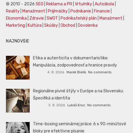
© 2010 - 2026
SEO
|
Reklama a PR
|
Vrtuľníky
|
Autoškola
|
Reality
|
Manažment
|
Prijímáčky
|
Podnikanie
|
Financie
|
Ekonomika
|
Zdravie
|
SWOT
|
Podnikateľský plán
|
Manažment
|
Marketing
|
Kultúra
|
Skúšky
|
Obchod
|
Dovolenka
NAJNOVŠIE
Etika a autenticita v dokumentaristike:
Manipulácia, zodpovednosť a hranice pravdy
4. 8. 2026
Marek Bielik
No comments
Regionálne pivné štýly v Európe a na Slovensku:
Špecifiká a identita
3. 8. 2026
Lukáš Kroc
No comments
Time-boxing seminárnej práce: 6 x 90-minútové
bloky pre efektívne písanie