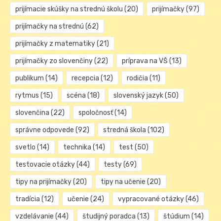
prijímacie skúšky na strednú školu
(20)
prijímačky
(97)
prijímačky na strednú
(62)
prijímačky z matematiky
(21)
prijímačky zo slovenčiny
(22)
príprava na VŠ
(13)
publikum
(14)
recepcia
(12)
rodičia
(11)
rytmus
(15)
scéna
(18)
slovenský jazyk
(50)
slovenčina
(22)
spoločnosť
(14)
správne odpovede
(92)
stredná škola
(102)
svetlo
(14)
technika
(14)
test
(50)
testovacie otázky
(44)
testy
(69)
tipy na prijímačky
(20)
tipy na učenie
(20)
tradícia
(12)
učenie
(24)
vypracované otázky
(46)
vzdelávanie
(44)
študijný poradca
(13)
štúdium
(14)