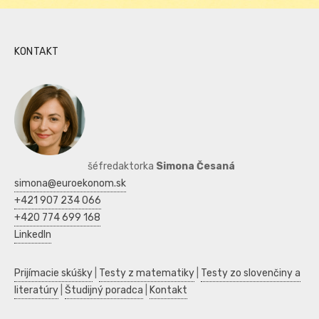
KONTAKT
šéfredaktorka
Simona Česaná
simona@euroekonom.sk
+421 907 234 066
+420 774 699 168
LinkedIn
Prijímacie skúšky
|
Testy z matematiky
|
Testy zo slovenčiny a
literatúry
|
Študijný poradca
|
Kontakt