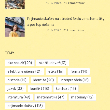
12. 3. 2024
32 komentárov
Prijímacie skúšky na strednú školu z matematiky
a postup riešenia
8. 6. 2023
31 komentárov
TÉMY
ako sa učiť
(20)
ako študovať
(13)
efektívne učenie
(21)
etika
(16)
forma
(14)
história
(12)
identita
(20)
interpretácia
(15)
jazyk
(33)
konflikt
(13)
kontext
(15)
literatúra
(49)
matematika
(47)
materiály
(12)
prijímacie skúšky
(116)