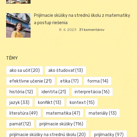
Prijímacie skúšky na strednú školu z matematiky
a postup riešenia
8. 6. 2023
31 komentárov
TÉMY
ako sa učiť
(20)
ako študovať
(13)
efektívne učenie
(21)
etika
(17)
forma
(14)
história
(12)
identita
(21)
interpretácia
(16)
jazyk
(33)
konflikt
(13)
kontext
(15)
literatúra
(49)
matematika
(47)
materiály
(13)
pamäť
(12)
prijímacie skúšky
(116)
prijímacie skúšky na strednú školu
(20)
prijímačky
(97)