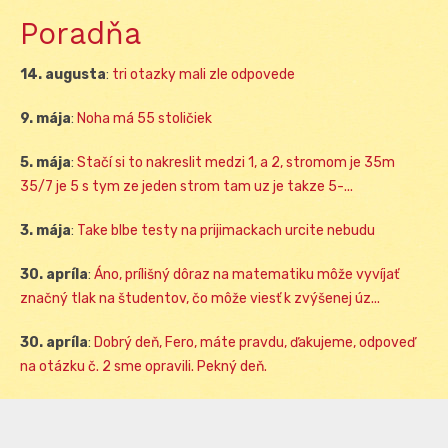
Poradňa
14. augusta
:
tri otazky mali zle odpovede
9. mája
:
Noha má 55 stoličiek
5. mája
:
Stačí si to nakreslit medzi 1, a 2, stromom je 35m
35/7 je 5 s tym ze jeden strom tam uz je takze 5-...
3. mája
:
Take blbe testy na prijimackach urcite nebudu
30. apríla
:
Áno, prílišný dôraz na matematiku môže vyvíjať
značný tlak na študentov, čo môže viesť k zvýšenej úz...
30. apríla
:
Dobrý deň, Fero, máte pravdu, ďakujeme, odpoveď
na otázku č. 2 sme opravili. Pekný deň.