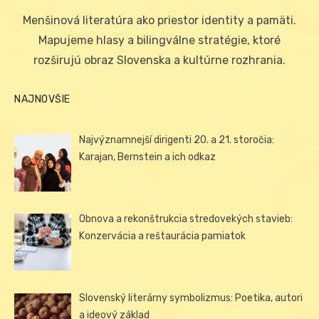
on
Menšinová literatúra ako priestor identity a pamäti.
Mapujeme hlasy a bilingválne stratégie, ktoré
rozširujú obraz Slovenska a kultúrne rozhrania.
NAJNOVŠIE
Najvýznamnejší dirigenti 20. a 21. storočia:
Karajan, Bernstein a ich odkaz
Obnova a rekonštrukcia stredovekých stavieb:
Konzervácia a reštaurácia pamiatok
Slovenský literárny symbolizmus: Poetika, autori
a ideový základ