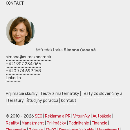
KONTAKT
šéfredaktorka
Simona Česaná
simona@euroekonom.sk
+421 907 234 066
+420 774 699 168
LinkedIn
Prijímacie skúšky
|
Testy z matematiky
|
Testy zo slovenčiny a
literatúry
|
Študijný poradca
|
Kontakt
© 2010 - 2026
SEO
|
Reklama a PR
|
Vrtuľníky
|
Autoškola
|
Reality
|
Manažment
|
Prijímáčky
|
Podnikanie
|
Financie
|