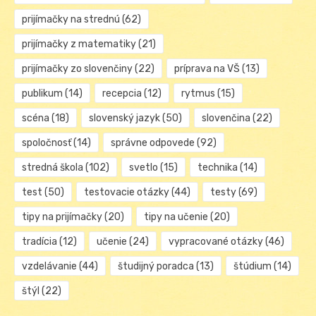
prijímačky na strednú
(62)
prijímačky z matematiky
(21)
prijímačky zo slovenčiny
(22)
príprava na VŠ
(13)
publikum
(14)
recepcia
(12)
rytmus
(15)
scéna
(18)
slovenský jazyk
(50)
slovenčina
(22)
spoločnosť
(14)
správne odpovede
(92)
stredná škola
(102)
svetlo
(15)
technika
(14)
test
(50)
testovacie otázky
(44)
testy
(69)
tipy na prijímačky
(20)
tipy na učenie
(20)
tradícia
(12)
učenie
(24)
vypracované otázky
(46)
vzdelávanie
(44)
študijný poradca
(13)
štúdium
(14)
štýl
(22)