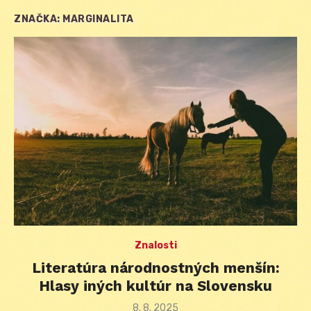
ZNAČKA:
MARGINALITA
Znalosti
Literatúra národnostných menšín:
Hlasy iných kultúr na Slovensku
Posted
8. 8. 2025