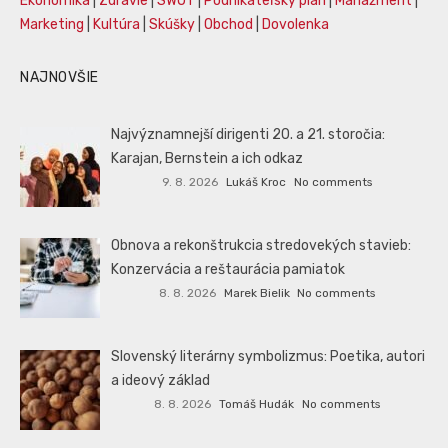
Ekonomika
|
Zdravie
|
SWOT
|
Podnikateľský plán
|
Manažment
|
Marketing
|
Kultúra
|
Skúšky
|
Obchod
|
Dovolenka
NAJNOVŠIE
Najvýznamnejší dirigenti 20. a 21. storočia:
Karajan, Bernstein a ich odkaz
9. 8. 2026
Lukáš Kroc
No comments
Obnova a rekonštrukcia stredovekých stavieb:
Konzervácia a reštaurácia pamiatok
8. 8. 2026
Marek Bielik
No comments
Slovenský literárny symbolizmus: Poetika, autori
a ideový základ
8. 8. 2026
Tomáš Hudák
No comments