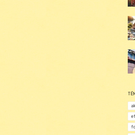
TÉ
ak
e
f