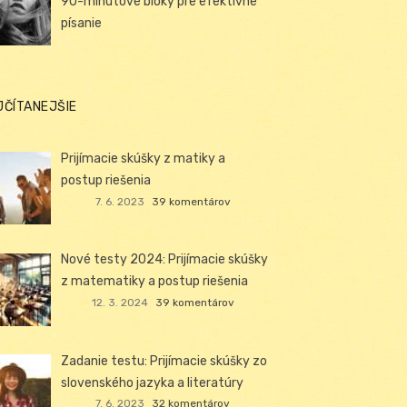
90-minútové bloky pre efektívne
písanie
JČÍTANEJŠIE
Prijímacie skúšky z matiky a
postup riešenia
7. 6. 2023
39 komentárov
Nové testy 2024: Prijímacie skúšky
z matematiky a postup riešenia
12. 3. 2024
39 komentárov
Zadanie testu: Prijímacie skúšky zo
slovenského jazyka a literatúry
7. 6. 2023
32 komentárov