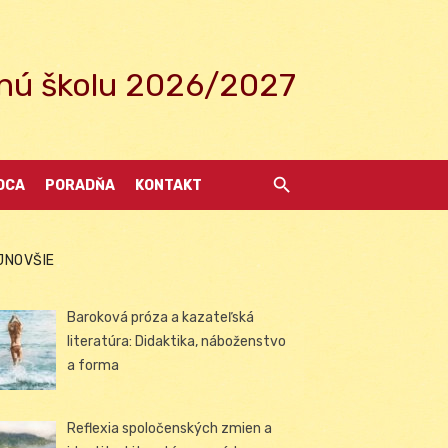
ednú školu 2026/2027
DCA
PORADŇA
KONTAKT
JNOVŠIE
Baroková próza a kazateľská
literatúra: Didaktika, náboženstvo
a forma
Reflexia spoločenských zmien a