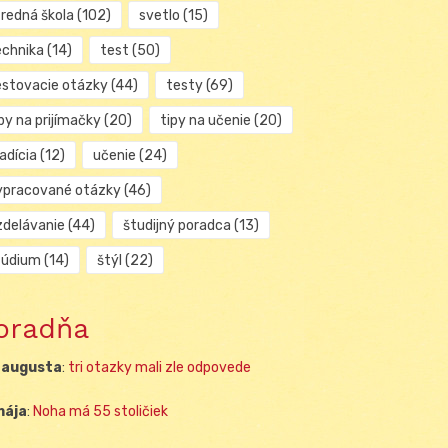
tredná škola
(102)
svetlo
(15)
echnika
(14)
test
(50)
estovacie otázky
(44)
testy
(69)
py na prijímačky
(20)
tipy na učenie
(20)
adícia
(12)
učenie
(24)
ypracované otázky
(46)
zdelávanie
(44)
študijný poradca
(13)
túdium
(14)
štýl
(22)
oradňa
 augusta
:
tri otazky mali zle odpovede
mája
:
Noha má 55 stoličiek