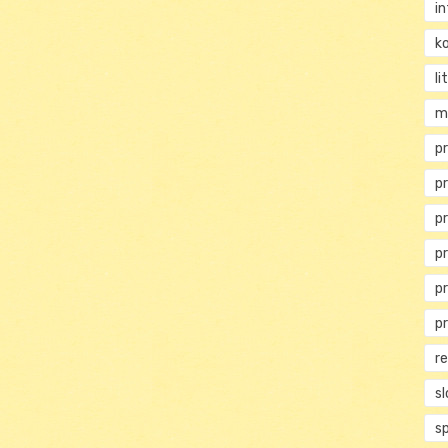
i
ko
li
m
pr
pr
p
p
p
p
r
s
s