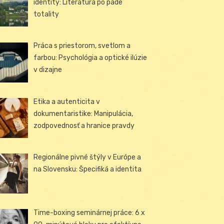
identity: Literatúra po páde
totality
Práca s priestorom, svetlom a
farbou: Psychológia a optické ilúzie
v dizajne
Etika a autenticita v
dokumentaristike: Manipulácia,
zodpovednosť a hranice pravdy
Regionálne pivné štýly v Európe a
na Slovensku: Špecifiká a identita
Time-boxing seminárnej práce: 6 x