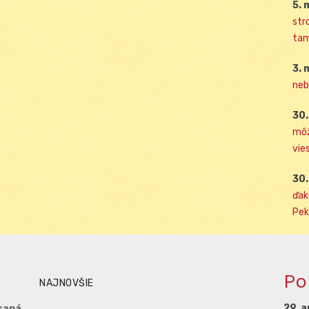
5. 
str
tam
3. 
neb
30.
môž
vies
30.
ďak
Pek
Po
NAJNOVŠIE
29. a
saná