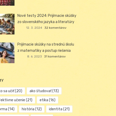
Nové testy 2024: Prijímacie skúšky
zo slovenského jazyka a literatúry
12. 3. 2024
32 komentárov
Prijímacie skúšky na strednú školu
z matematiky a postup riešenia
8. 6. 2023
31 komentárov
MY
o sa učiť
(20)
ako študovať
(13)
fektívne učenie
(21)
etika
(16)
orma
(14)
história
(12)
identita
(21)