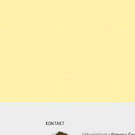
KONTAKT
šéfredaktorka
Simona Če