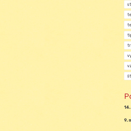
s
t
t
ti
tr
v
v
š
P
14.
9. 