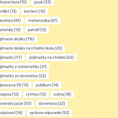
nterpretácia
(15)
jazyk
(33)
nflikt
(13)
kontext
(15)
teratúra
(49)
matematika
(47)
ateriály
(12)
pamäť
(12)
ijímacie skúšky
(116)
ijímacie skúšky na strednú školu
(20)
rijímačky
(97)
prijímačky na strednú
(62)
rijímačky z matematiky
(21)
rijímačky zo slovenčiny
(22)
ríprava na VŠ
(13)
publikum
(14)
ecepcia
(12)
rytmus
(15)
scéna
(18)
lovenský jazyk
(50)
slovenčina
(22)
poločnosť
(14)
správne odpovede
(92)