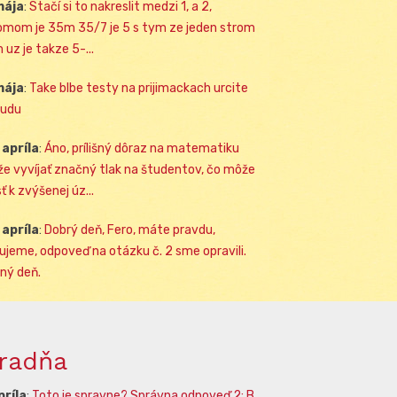
mája
:
Stačí si to nakreslit medzi 1, a 2,
omom je 35m 35/7 je 5 s tym ze jeden strom
 uz je takze 5-...
mája
:
Take blbe testy na prijimackach urcite
udu
 apríla
:
Áno, prílišný dôraz na matematiku
e vyvíjať značný tlak na študentov, čo môže
ť k zvýšenej úz...
 apríla
:
Dobrý deň, Fero, máte pravdu,
ujeme, odpoveď na otázku č. 2 sme opravili.
ný deň.
radňa
príla
:
Toto je spravne? Správna odpoveď 2: B.