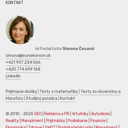
KONTAKT
šéfredaktorka
Simona Česaná
simona@euroekonom.sk
+421 907 234 066
+420 774 699 168
LinkedIn
Prijímacie skúšky
|
Testy z matematiky
|
Testy zo slovenčiny a
literatúry
|
Študijný poradca
|
Kontakt
© 2010 - 2026
SEO
|
Reklama a PR
|
Vrtuľníky
|
Autoškola
|
Reality
|
Manažment
|
Prijímáčky
|
Podnikanie
|
Financie
|
Ekonomika
|
Zdravie
|
SWOT
|
Podnikateľský plán
|
Manažment
|