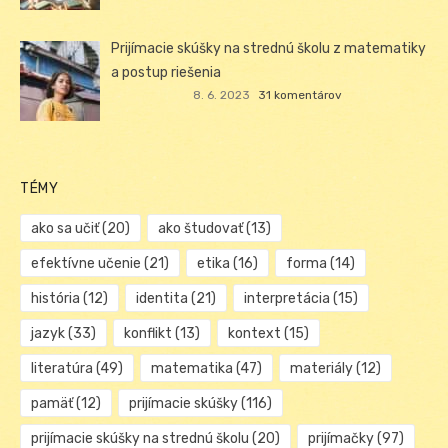
Prijímacie skúšky na strednú školu z matematiky
a postup riešenia
8. 6. 2023
31 komentárov
TÉMY
ako sa učiť
(20)
ako študovať
(13)
efektívne učenie
(21)
etika
(16)
forma
(14)
história
(12)
identita
(21)
interpretácia
(15)
jazyk
(33)
konflikt
(13)
kontext
(15)
literatúra
(49)
matematika
(47)
materiály
(12)
pamäť
(12)
prijímacie skúšky
(116)
prijímacie skúšky na strednú školu
(20)
prijímačky
(97)