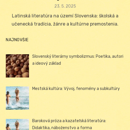
Posted
23. 5. 2025
on
Latinská literatúra na území Slovenska: školská a
učenecká tradícia, žánre a kultúrne premostenia.
NAJNOVŠIE
Slovenský literárny symbolizmus: Poetika, autori
a ideový základ
Mestská kultúra: Vývoj, fenomény a subkultúry
Baroková próza a kazateľská literatúra:
Didaktika, náboženstvo a forma