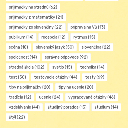
prijímačky na strednú
(62)
prijímačky z matematiky
(21)
prijímačky zo slovenčiny
(22)
príprava na VŠ
(13)
publikum
(14)
recepcia
(12)
rytmus
(15)
scéna
(18)
slovenský jazyk
(50)
slovenčina
(22)
spoločnosť
(14)
správne odpovede
(92)
stredná škola
(102)
svetlo
(15)
technika
(14)
test
(50)
testovacie otázky
(44)
testy
(69)
tipy na prijímačky
(20)
tipy na učenie
(20)
tradícia
(12)
učenie
(24)
vypracované otázky
(46)
vzdelávanie
(44)
študijný poradca
(13)
štúdium
(14)
štýl
(22)