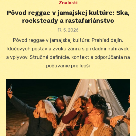
Znalosti
Pôvod reggae v jamajskej kultúre: Ska,
rocksteady a rastafariánstvo
Posted
17. 5. 2026
on
Pôvod reggae v jamajskej kultúre: Prehľad dejín,
kľúčových postáv a zvuku žánru s príkladmi nahrávok
a vplyvov. Stručné definície, kontext a odporúčania na
počúvanie pre lepší