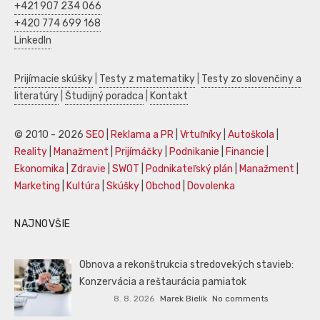
+421 907 234 066
+420 774 699 168
LinkedIn
Prijímacie skúšky
|
Testy z matematiky
|
Testy zo slovenčiny a
literatúry
|
Študijný poradca
|
Kontakt
© 2010 - 2026
SEO
|
Reklama a PR
|
Vrtuľníky
|
Autoškola
|
Reality
|
Manažment
|
Prijímáčky
|
Podnikanie
|
Financie
|
Ekonomika
|
Zdravie
|
SWOT
|
Podnikateľský plán
|
Manažment
|
Marketing
|
Kultúra
|
Skúšky
|
Obchod
|
Dovolenka
NAJNOVŠIE
Obnova a rekonštrukcia stredovekých stavieb:
Konzervácia a reštaurácia pamiatok
8. 8. 2026
Marek Bielik
No comments