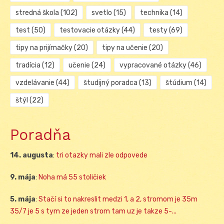
stredná škola
(102)
svetlo
(15)
technika
(14)
test
(50)
testovacie otázky
(44)
testy
(69)
tipy na prijímačky
(20)
tipy na učenie
(20)
tradícia
(12)
učenie
(24)
vypracované otázky
(46)
vzdelávanie
(44)
študijný poradca
(13)
štúdium
(14)
štýl
(22)
Poradňa
14. augusta
:
tri otazky mali zle odpovede
9. mája
:
Noha má 55 stoličiek
5. mája
:
Stačí si to nakreslit medzi 1, a 2, stromom je 35m
35/7 je 5 s tym ze jeden strom tam uz je takze 5-...