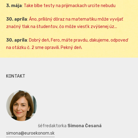
3. mája
:
Take blbe testy na prijimackach urcite nebudu
30. apríla
:
Áno, prílišný dôraz na matematiku môže vyvíjať
značný tlak na študentov, čo môže viesť k zvýšenej úz...
30. apríla
:
Dobrý deň, Fero, máte pravdu, ďakujeme, odpoveď
na otázku č. 2 sme opravili. Pekný deň.
KONTAKT
šéfredaktorka
Simona Česaná
simona@euroekonom.sk