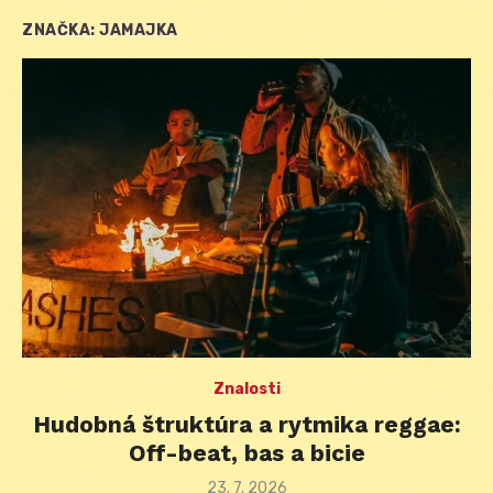
ZNAČKA:
JAMAJKA
Znalosti
Hudobná štruktúra a rytmika reggae:
Off-beat, bas a bicie
Posted
23. 7. 2026