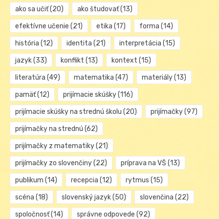
ako sa učiť
(20)
ako študovať
(13)
efektívne učenie
(21)
etika
(17)
forma
(14)
história
(12)
identita
(21)
interpretácia
(15)
jazyk
(33)
konflikt
(13)
kontext
(15)
literatúra
(49)
matematika
(47)
materiály
(13)
pamäť
(12)
prijímacie skúšky
(116)
prijímacie skúšky na strednú školu
(20)
prijímačky
(97)
prijímačky na strednú
(62)
prijímačky z matematiky
(21)
prijímačky zo slovenčiny
(22)
príprava na VŠ
(13)
publikum
(14)
recepcia
(12)
rytmus
(15)
scéna
(18)
slovenský jazyk
(50)
slovenčina
(22)
spoločnosť
(14)
správne odpovede
(92)