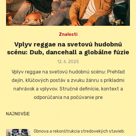
Znalosti
Vplyv reggae na svetovú hudobnú
scénu: Dub, dancehall a globálne fúzie
Posted
12. 6. 2025
on
Vplyv reggae na svetovú hudobnú scénu: Prehľad
dejín, kľúčových postáv a zvuku žánru s príkladmi
nahrávok a vplyvov. Stručné definície, kontext a
odporúčania na počúvanie pre
NAJNOVŠIE
Obnova a rekonštrukcia stredovekých stavieb: