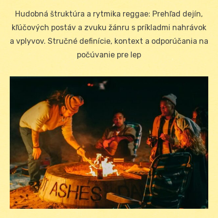
on
Hudobná štruktúra a rytmika reggae: Prehľad dejín,
kľúčových postáv a zvuku žánru s príkladmi nahrávok
a vplyvov. Stručné definície, kontext a odporúčania na
počúvanie pre lep