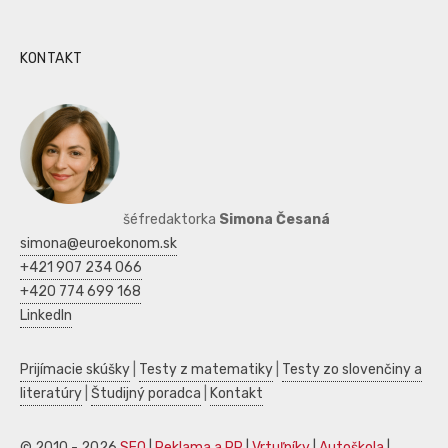
KONTAKT
šéfredaktorka
Simona Česaná
simona@euroekonom.sk
+421 907 234 066
+420 774 699 168
LinkedIn
Prijímacie skúšky
|
Testy z matematiky
|
Testy zo slovenčiny a
literatúry
|
Študijný poradca
|
Kontakt
© 2010 - 2026
SEO
|
Reklama a PR
|
Vrtuľníky
|
Autoškola
|