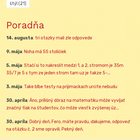
štýl
(21)
Poradňa
14. augusta
:
tri otazky mali zle odpovede
9. mája
:
Noha má 55 stoličiek
5. mája
:
Stačí si to nakreslit medzi 1, a 2, stromom je 35m
35/7 je 5 s tym ze jeden strom tam uz je takze 5-...
3. mája
:
Take blbe testy na prijimackach urcite nebudu
30. apríla
:
Áno, prílišný dôraz na matematiku môže vyvíjať
značný tlak na študentov, čo môže viesť k zvýšenej úz...
30. apríla
:
Dobrý deň, Fero, máte pravdu, ďakujeme, odpoveď
na otázku č. 2 sme opravili. Pekný deň.