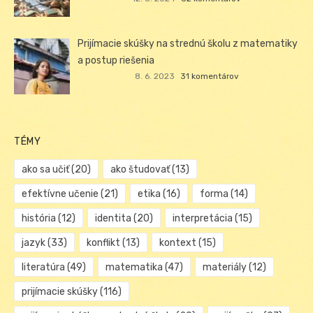
Prijímacie skúšky na strednú školu z matematiky
a postup riešenia
8. 6. 2023
31 komentárov
TÉMY
ako sa učiť
(20)
ako študovať
(13)
efektívne učenie
(21)
etika
(16)
forma
(14)
história
(12)
identita
(20)
interpretácia
(15)
jazyk
(33)
konflikt
(13)
kontext
(15)
literatúra
(49)
matematika
(47)
materiály
(12)
prijímacie skúšky
(116)