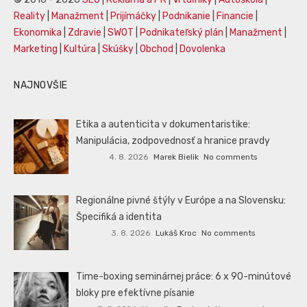
Reality
|
Manažment
|
Prijímáčky
|
Podnikanie
|
Financie
|
Ekonomika
|
Zdravie
|
SWOT
|
Podnikateľský plán
|
Manažment
|
Marketing
|
Kultúra
|
Skúšky
|
Obchod
|
Dovolenka
NAJNOVŠIE
Etika a autenticita v dokumentaristike:
Manipulácia, zodpovednosť a hranice pravdy
4. 8. 2026
Marek Bielik
No comments
Regionálne pivné štýly v Európe a na Slovensku:
Špecifiká a identita
3. 8. 2026
Lukáš Kroc
No comments
Time-boxing seminárnej práce: 6 x 90-minútové
bloky pre efektívne písanie