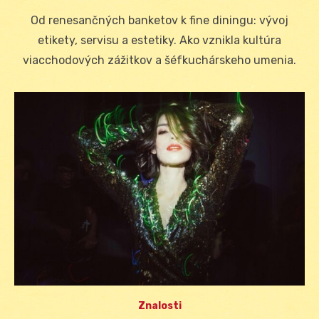
on
Od renesančných banketov k fine diningu: vývoj
etikety, servisu a estetiky. Ako vznikla kultúra
viacchodových zážitkov a šéfkuchárskeho umenia.
Znalosti