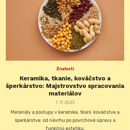
Znalosti
Keramika, tkanie, kováčstvo a
šperkárstvo: Majstrovstvo spracovania
materiálov
Posted
7. 11. 2025
on
Materiály a postupy v keramike, tkaní, kováčstve a
šperkárstve: od návrhu po povrchové úpravy a
funkčnú estetiku.