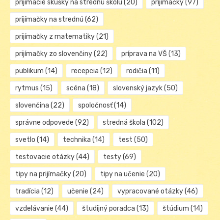
prijímacie skúšky na strednú školu
(20)
prijímačky
(97)
prijímačky na strednú
(62)
prijímačky z matematiky
(21)
prijímačky zo slovenčiny
(22)
príprava na VŠ
(13)
publikum
(14)
recepcia
(12)
rodičia
(11)
rytmus
(15)
scéna
(18)
slovenský jazyk
(50)
slovenčina
(22)
spoločnosť
(14)
správne odpovede
(92)
stredná škola
(102)
svetlo
(14)
technika
(14)
test
(50)
testovacie otázky
(44)
testy
(69)
tipy na prijímačky
(20)
tipy na učenie
(20)
tradícia
(12)
učenie
(24)
vypracované otázky
(46)
vzdelávanie
(44)
študijný poradca
(13)
štúdium
(14)