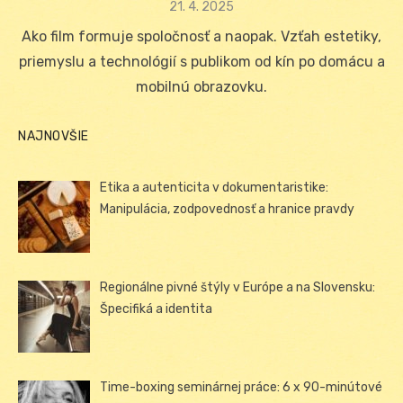
Posted
21. 4. 2025
on
Ako film formuje spoločnosť a naopak. Vzťah estetiky,
priemyslu a technológií s publikom od kín po domácu a
mobilnú obrazovku.
NAJNOVŠIE
Etika a autenticita v dokumentaristike:
Manipulácia, zodpovednosť a hranice pravdy
Regionálne pivné štýly v Európe a na Slovensku:
Špecifiká a identita
Time-boxing seminárnej práce: 6 x 90-minútové