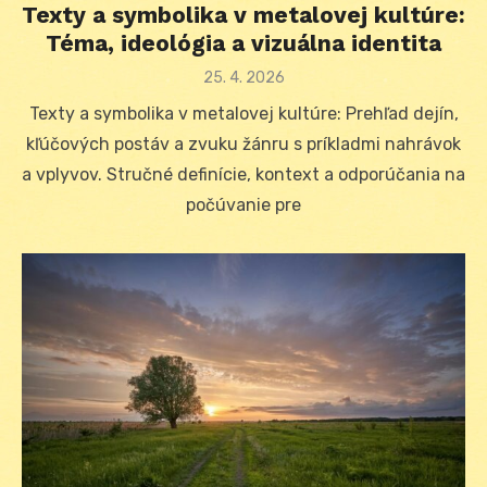
Texty a symbolika v metalovej kultúre:
Téma, ideológia a vizuálna identita
Posted
25. 4. 2026
on
Texty a symbolika v metalovej kultúre: Prehľad dejín,
kľúčových postáv a zvuku žánru s príkladmi nahrávok
a vplyvov. Stručné definície, kontext a odporúčania na
počúvanie pre