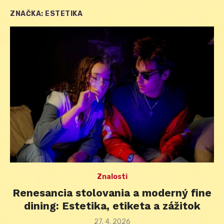
ZNAČKA:
ESTETIKA
Znalosti
Renesancia stolovania a moderný fine
dining: Estetika, etiketa a zážitok
Posted
27. 4. 2026