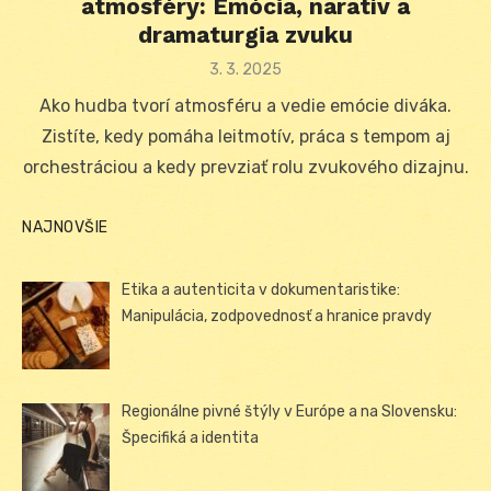
atmosféry: Emócia, naratív a
dramaturgia zvuku
Posted
3. 3. 2025
on
Ako hudba tvorí atmosféru a vedie emócie diváka.
Zistíte, kedy pomáha leitmotív, práca s tempom aj
orchestráciou a kedy prevziať rolu zvukového dizajnu.
NAJNOVŠIE
Etika a autenticita v dokumentaristike:
Manipulácia, zodpovednosť a hranice pravdy
Regionálne pivné štýly v Európe a na Slovensku:
Špecifiká a identita