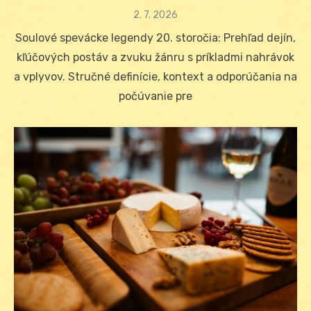
Posted
2. 7. 2026
on
Soulové spevácke legendy 20. storočia: Prehľad dejín,
kľúčových postáv a zvuku žánru s príkladmi nahrávok
a vplyvov. Stručné definície, kontext a odporúčania na
počúvanie pre