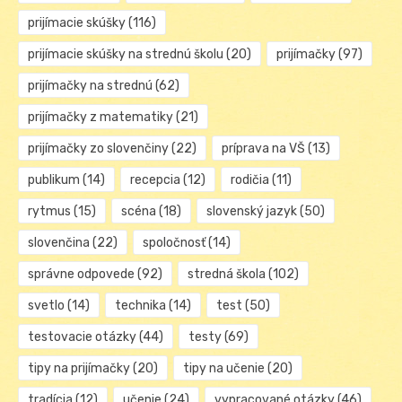
prijímacie skúšky
(116)
prijímacie skúšky na strednú školu
(20)
prijímačky
(97)
prijímačky na strednú
(62)
prijímačky z matematiky
(21)
prijímačky zo slovenčiny
(22)
príprava na VŠ
(13)
publikum
(14)
recepcia
(12)
rodičia
(11)
rytmus
(15)
scéna
(18)
slovenský jazyk
(50)
slovenčina
(22)
spoločnosť
(14)
správne odpovede
(92)
stredná škola
(102)
svetlo
(14)
technika
(14)
test
(50)
testovacie otázky
(44)
testy
(69)
tipy na prijímačky
(20)
tipy na učenie
(20)
tradícia
(12)
učenie
(24)
vypracované otázky
(46)