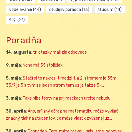
vzdelávanie
(44)
študijný poradca
(13)
štúdium
(14)
štýl
(21)
Poradňa
14. augusta
:
tri otazky mali zle odpovede
9. mája
:
Noha má 55 stoličiek
5. mája
:
Stačí si to nakreslit medzi 1, a 2, stromom je 35m
35/7 je 5 s tym ze jeden strom tam uz je takze 5-...
3. mája
:
Take blbe testy na prijimackach urcite nebudu
30. apríla
:
Áno, prílišný dôraz na matematiku môže vyvíjať
značný tlak na študentov, čo môže viesť k zvýšenej úz...
30. apríla
:
Dobrý deň, Fero, máte pravdu, ďakujeme, odpoveď