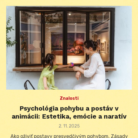
Znalosti
Psychológia pohybu a postáv v
animácii: Estetika, emócie a naratív
Posted
2. 11. 2025
on
Ako oživiť postavy presvedčivým pohybom. Zásady