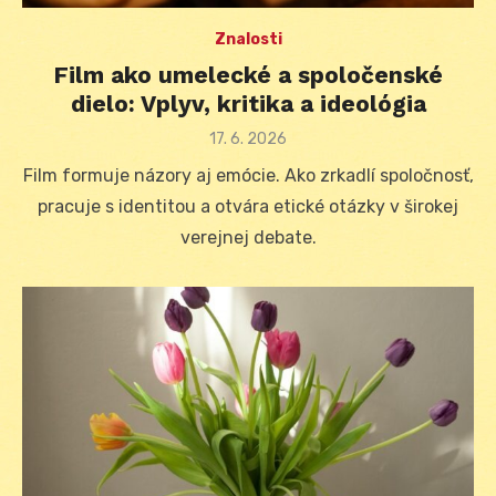
Znalosti
Film ako umelecké a spoločenské
dielo: Vplyv, kritika a ideológia
Posted
17. 6. 2026
on
Film formuje názory aj emócie. Ako zrkadlí spoločnosť,
pracuje s identitou a otvára etické otázky v širokej
verejnej debate.