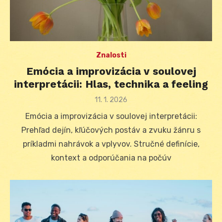
Znalosti
Emócia a improvizácia v soulovej
interpretácii: Hlas, technika a feeling
Posted
11. 1. 2026
on
Emócia a improvizácia v soulovej interpretácii:
Prehľad dejín, kľúčových postáv a zvuku žánru s
príkladmi nahrávok a vplyvov. Stručné definície,
kontext a odporúčania na počúv