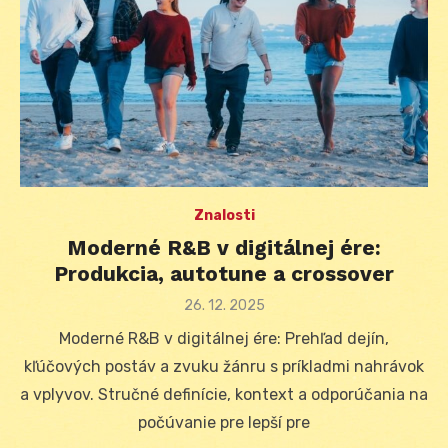
Znalosti
Moderné R&B v digitálnej ére:
Produkcia, autotune a crossover
Posted
26. 12. 2025
on
Moderné R&B v digitálnej ére: Prehľad dejín,
kľúčových postáv a zvuku žánru s príkladmi nahrávok
a vplyvov. Stručné definície, kontext a odporúčania na
počúvanie pre lepší pre