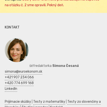
na otázku č. 2 sme opravili. Pekný deň.
KONTAKT
šéfredaktorka
Simona Česaná
simona@euroekonom.sk
+421 907 234 066
+420 774 699 168
LinkedIn
Prijímacie skúšky
|
Testy z matematiky
|
Testy zo slovenčiny a