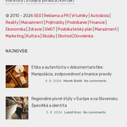
literatúry
|
Študijný poradca
|
Kontakt
© 2010 - 2026
SEO
|
Reklama a PR
|
Vrtuľníky
|
Autoškola
|
Reality
|
Manažment
|
Prijímáčky
|
Podnikanie
|
Financie
|
Ekonomika
|
Zdravie
|
SWOT
|
Podnikateľský plán
|
Manažment
|
Marketing
|
Kultúra
|
Skúšky
|
Obchod
|
Dovolenka
NAJNOVŠIE
Etika a autenticita v dokumentaristike:
Manipulácia, zodpovednosť a hranice pravdy
4. 8. 2026
Marek Bielik
No comments
Regionálne pivné štýly v Európe a na Slovensku:
Špecifiká a identita
3. 8. 2026
Lukáš Kroc
No comments