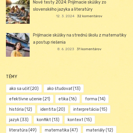
Nové testy 2024: Prijímacie skúšky zo
slovenského jazyka a literatúry
12. 3. 2024
32 komentárov
Prijímacie skúšky na strednú školu z matematiky
a postup riešenia
8. 6. 2023
31 komentárov
TÉMY
ako sa učiť
(20)
ako študovať
(13)
efektívne učenie
(21)
etika
(16)
forma
(14)
história
(12)
identita
(20)
interpretácia
(15)
jazyk
(33)
konflikt
(13)
kontext
(15)
literatúra
(49)
matematika
(47)
materiály
(12)