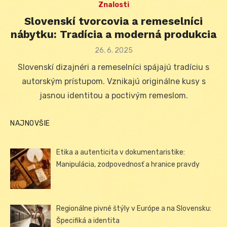
Znalosti
Slovenskí tvorcovia a remeselníci
nábytku: Tradícia a moderná produkcia
Posted
26. 6. 2025
on
Slovenskí dizajnéri a remeselníci spájajú tradíciu s
autorským prístupom. Vznikajú originálne kusy s
jasnou identitou a poctivým remeslom.
NAJNOVŠIE
Etika a autenticita v dokumentaristike:
Manipulácia, zodpovednosť a hranice pravdy
Regionálne pivné štýly v Európe a na Slovensku:
Špecifiká a identita