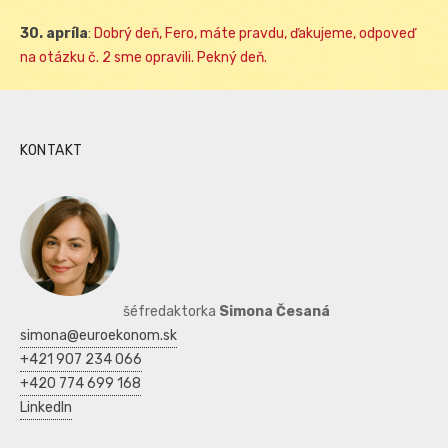
30. apríla
:
Dobrý deň, Fero, máte pravdu, ďakujeme, odpoveď
na otázku č. 2 sme opravili. Pekný deň.
KONTAKT
šéfredaktorka
Simona Česaná
simona@euroekonom.sk
+421 907 234 066
+420 774 699 168
LinkedIn