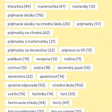
literatúra
(49)
matematika
(47)
materiály
(12)
prijímacie skúšky
(116)
prijímacie skúšky na strednú školu
(20)
prijímačky
(97)
prijímačky na strednú
(62)
prijímačky z matematiky
(21)
prijímačky zo slovenčiny
(22)
príprava na VŠ
(13)
publikum
(14)
recepcia
(12)
rodičia
(11)
rytmus
(15)
scéna
(18)
slovenský jazyk
(50)
slovenčina
(22)
spoločnosť
(14)
správne odpovede
(92)
stredná škola
(102)
svetlo
(14)
technika
(14)
test
(50)
testovacie otázky
(44)
testy
(69)
tipy na prijímačky
(20)
tipy na učenie
(20)