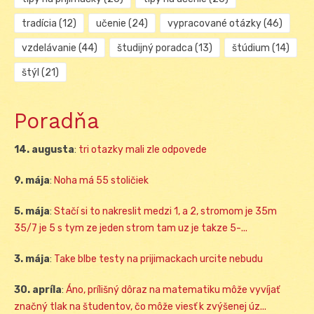
tradícia
(12)
učenie
(24)
vypracované otázky
(46)
vzdelávanie
(44)
študijný poradca
(13)
štúdium
(14)
štýl
(21)
Poradňa
14. augusta
:
tri otazky mali zle odpovede
9. mája
:
Noha má 55 stoličiek
5. mája
:
Stačí si to nakreslit medzi 1, a 2, stromom je 35m
35/7 je 5 s tym ze jeden strom tam uz je takze 5-...
3. mája
:
Take blbe testy na prijimackach urcite nebudu
30. apríla
:
Áno, prílišný dôraz na matematiku môže vyvíjať
značný tlak na študentov, čo môže viesť k zvýšenej úz...