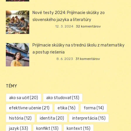
Nové testy 2024: Prijímacie skúšky zo
slovenského jazyka a literatúry
12. 3. 2024
32 komentárov
Prijímacie skúšky na strednú školu z matematiky
a postup riešenia
8. 6. 2023
31 komentárov
TÉMY
ako sa učiť
(20)
ako študovať
(13)
efektívne učenie
(21)
etika
(16)
forma
(14)
história
(12)
identita
(20)
interpretácia
(15)
jazyk
(33)
konflikt
(13)
kontext
(15)