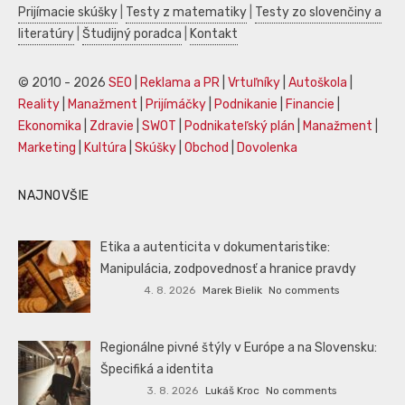
Prijímacie skúšky
|
Testy z matematiky
|
Testy zo slovenčiny a
literatúry
|
Študijný poradca
|
Kontakt
© 2010 - 2026
SEO
|
Reklama a PR
|
Vrtuľníky
|
Autoškola
|
Reality
|
Manažment
|
Prijímáčky
|
Podnikanie
|
Financie
|
Ekonomika
|
Zdravie
|
SWOT
|
Podnikateľský plán
|
Manažment
|
Marketing
|
Kultúra
|
Skúšky
|
Obchod
|
Dovolenka
NAJNOVŠIE
Etika a autenticita v dokumentaristike:
Manipulácia, zodpovednosť a hranice pravdy
4. 8. 2026
Marek Bielik
No comments
Regionálne pivné štýly v Európe a na Slovensku:
Špecifiká a identita
3. 8. 2026
Lukáš Kroc
No comments