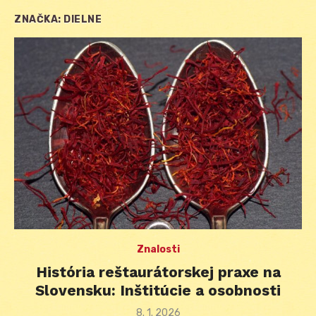
ZNAČKA:
DIELNE
Znalosti
História reštaurátorskej praxe na
Slovensku: Inštitúcie a osobnosti
Posted
8. 1. 2026