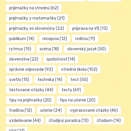
prijímačky na strednú
(62)
prijímačky z matematiky
(21)
prijímačky zo slovenčiny
(22)
príprava na VŠ
(13)
publikum
(14)
recepcia
(12)
rodičia
(11)
rytmus
(15)
scéna
(18)
slovenský jazyk
(50)
slovenčina
(22)
spoločnosť
(14)
správne odpovede
(92)
stredná škola
(102)
svetlo
(15)
technika
(14)
test
(50)
testovacie otázky
(44)
testy
(69)
tipy na prijímačky
(20)
tipy na učenie
(20)
tradícia
(12)
učenie
(24)
vypracované otázky
(46)
vzdelávanie
(44)
študijný poradca
(13)
štúdium
(14)
štýl
(21)