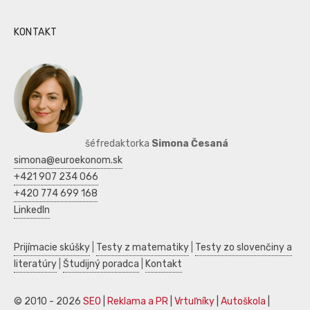
KONTAKT
šéfredaktorka
Simona Česaná
simona@euroekonom.sk
+421 907 234 066
+420 774 699 168
LinkedIn
Prijímacie skúšky
|
Testy z matematiky
|
Testy zo slovenčiny a
literatúry
|
Študijný poradca
|
Kontakt
© 2010 - 2026
SEO
|
Reklama a PR
|
Vrtuľníky
|
Autoškola
|