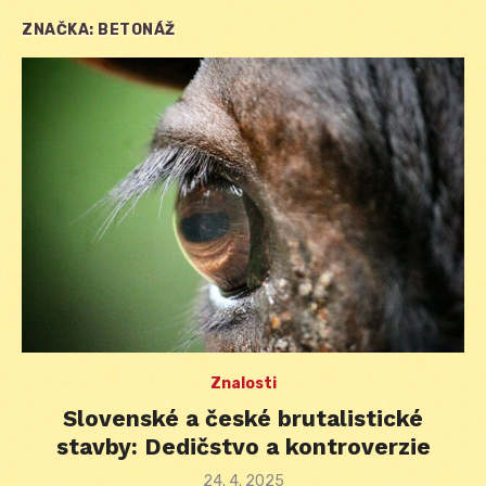
ZNAČKA:
BETONÁŽ
Znalosti
Slovenské a české brutalistické
stavby: Dedičstvo a kontroverzie
Posted
24. 4. 2025