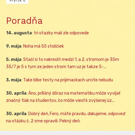
Poradňa
14. augusta
:
tri otazky mali zle odpovede
9. mája
:
Noha má 55 stoličiek
5. mája
:
Stačí si to nakreslit medzi 1, a 2, stromom je 35m
35/7 je 5 s tym ze jeden strom tam uz je takze 5-...
3. mája
:
Take blbe testy na prijimackach urcite nebudu
30. apríla
:
Áno, prílišný dôraz na matematiku môže vyvíjať
značný tlak na študentov, čo môže viesť k zvýšenej úz...
30. apríla
:
Dobrý deň, Fero, máte pravdu, ďakujeme, odpoveď
na otázku č. 2 sme opravili. Pekný deň.