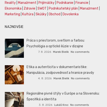
Reality
|
Manažment
|
Prijímáčky
|
Podnikanie
|
Financie
|
Ekonomika
|
Zdravie
|
SWOT
|
Podnikateľský plán
|
Manažment
|
Marketing
|
Kultúra
|
Skúšky
|
Obchod
|
Dovolenka
NAJNOVŠIE
Práca s priestorom, svetlom a farbou:
Psychológia a optické ilúzie v dizajne
7. 8. 2026
Marek Bielik
No comments
Etika a autenticita v dokumentaristike:
Manipulácia, zodpovednosť a hranice pravdy
4. 8. 2026
Marek Bielik
No comments
Regionálne pivné štýly v Európe a na Slovensku:
Špecifiká a identita
3. 8. 2026
Lukáš Kroc
No comments