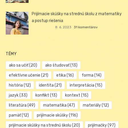
Prijímacie skúšky na strednú školu z matematiky
a postup riešenia
8. 6. 2023
31 komentárov
TÉMY
ako sa učiť
(20)
ako študovať
(13)
efektívne učenie
(21)
etika
(16)
forma
(14)
história
(12)
identita
(21)
interpretácia
(15)
jazyk
(33)
konflikt
(13)
kontext
(15)
literatúra
(49)
matematika
(47)
materiály
(12)
pamäť
(12)
prijímacie skúšky
(116)
prijímacie skúšky na strednú školu
(20)
prijímačky
(97)