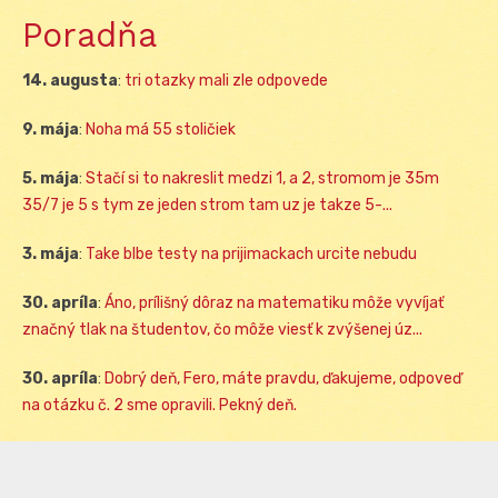
Poradňa
14. augusta
:
tri otazky mali zle odpovede
9. mája
:
Noha má 55 stoličiek
5. mája
:
Stačí si to nakreslit medzi 1, a 2, stromom je 35m
35/7 je 5 s tym ze jeden strom tam uz je takze 5-...
3. mája
:
Take blbe testy na prijimackach urcite nebudu
30. apríla
:
Áno, prílišný dôraz na matematiku môže vyvíjať
značný tlak na študentov, čo môže viesť k zvýšenej úz...
30. apríla
:
Dobrý deň, Fero, máte pravdu, ďakujeme, odpoveď
na otázku č. 2 sme opravili. Pekný deň.