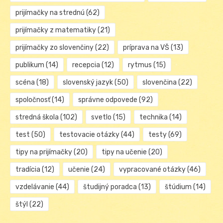
prijímačky na strednú
(62)
prijímačky z matematiky
(21)
prijímačky zo slovenčiny
(22)
príprava na VŠ
(13)
publikum
(14)
recepcia
(12)
rytmus
(15)
scéna
(18)
slovenský jazyk
(50)
slovenčina
(22)
spoločnosť
(14)
správne odpovede
(92)
stredná škola
(102)
svetlo
(15)
technika
(14)
test
(50)
testovacie otázky
(44)
testy
(69)
tipy na prijímačky
(20)
tipy na učenie
(20)
tradícia
(12)
učenie
(24)
vypracované otázky
(46)
vzdelávanie
(44)
študijný poradca
(13)
štúdium
(14)
štýl
(22)