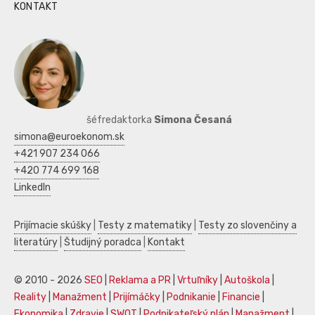
KONTAKT
šéfredaktorka
Simona Česaná
simona@euroekonom.sk
+421 907 234 066
+420 774 699 168
LinkedIn
Prijímacie skúšky
|
Testy z matematiky
|
Testy zo slovenčiny a
literatúry
|
Študijný poradca
|
Kontakt
© 2010 - 2026
SEO
|
Reklama a PR
|
Vrtuľníky
|
Autoškola
|
Reality
|
Manažment
|
Prijímáčky
|
Podnikanie
|
Financie
|
Ekonomika
|
Zdravie
|
SWOT
|
Podnikateľský plán
|
Manažment
|