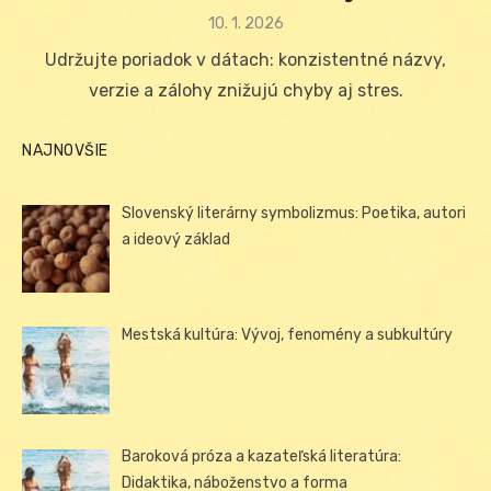
Posted
10. 1. 2026
on
Udržujte poriadok v dátach: konzistentné názvy,
verzie a zálohy znižujú chyby aj stres.
NAJNOVŠIE
Slovenský literárny symbolizmus: Poetika, autori
a ideový základ
Mestská kultúra: Vývoj, fenomény a subkultúry
Baroková próza a kazateľská literatúra:
Didaktika, náboženstvo a forma