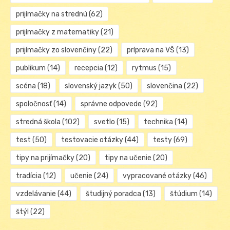
prijímačky na strednú
(62)
prijímačky z matematiky
(21)
prijímačky zo slovenčiny
(22)
príprava na VŠ
(13)
publikum
(14)
recepcia
(12)
rytmus
(15)
scéna
(18)
slovenský jazyk
(50)
slovenčina
(22)
spoločnosť
(14)
správne odpovede
(92)
stredná škola
(102)
svetlo
(15)
technika
(14)
test
(50)
testovacie otázky
(44)
testy
(69)
tipy na prijímačky
(20)
tipy na učenie
(20)
tradícia
(12)
učenie
(24)
vypracované otázky
(46)
vzdelávanie
(44)
študijný poradca
(13)
štúdium
(14)
štýl
(22)