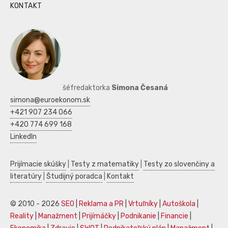
KONTAKT
šéfredaktorka
Simona Česaná
simona@euroekonom.sk
+421 907 234 066
+420 774 699 168
LinkedIn
Prijímacie skúšky
|
Testy z matematiky
|
Testy zo slovenčiny a
literatúry
|
Študijný poradca
|
Kontakt
© 2010 - 2026
SEO
|
Reklama a PR
|
Vrtuľníky
|
Autoškola
|
Reality
|
Manažment
|
Prijímáčky
|
Podnikanie
|
Financie
|