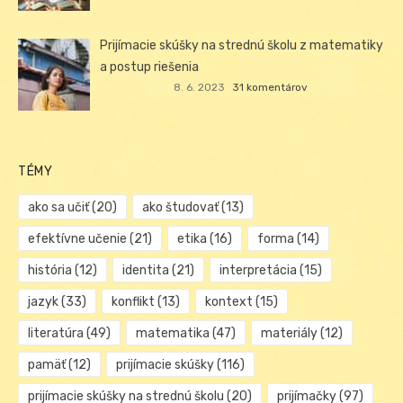
Prijímacie skúšky na strednú školu z matematiky
a postup riešenia
8. 6. 2023
31 komentárov
TÉMY
ako sa učiť
(20)
ako študovať
(13)
efektívne učenie
(21)
etika
(16)
forma
(14)
história
(12)
identita
(21)
interpretácia
(15)
jazyk
(33)
konflikt
(13)
kontext
(15)
literatúra
(49)
matematika
(47)
materiály
(12)
pamäť
(12)
prijímacie skúšky
(116)
prijímacie skúšky na strednú školu
(20)
prijímačky
(97)