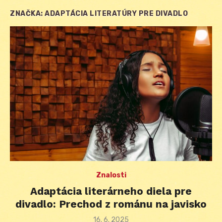
ZNAČKA:
ADAPTÁCIA LITERATÚRY PRE DIVADLO
Znalosti
Adaptácia literárneho diela pre
divadlo: Prechod z románu na javisko
Posted
16. 6. 2025