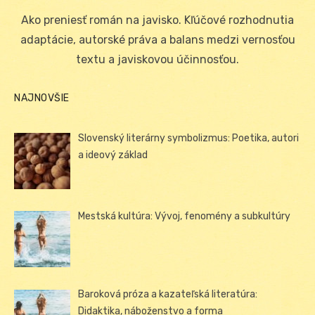
on
Ako preniesť román na javisko. Kľúčové rozhodnutia
adaptácie, autorské práva a balans medzi vernosťou
textu a javiskovou účinnosťou.
NAJNOVŠIE
Slovenský literárny symbolizmus: Poetika, autori
a ideový základ
Mestská kultúra: Vývoj, fenomény a subkultúry
Baroková próza a kazateľská literatúra:
Didaktika, náboženstvo a forma