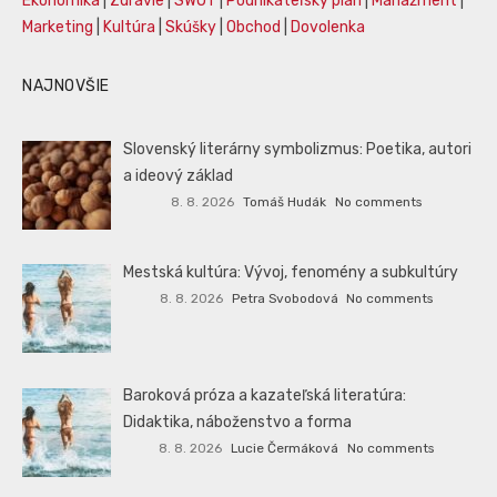
Ekonomika
|
Zdravie
|
SWOT
|
Podnikateľský plán
|
Manažment
|
Marketing
|
Kultúra
|
Skúšky
|
Obchod
|
Dovolenka
NAJNOVŠIE
Slovenský literárny symbolizmus: Poetika, autori
a ideový základ
8. 8. 2026
Tomáš Hudák
No comments
Mestská kultúra: Vývoj, fenomény a subkultúry
8. 8. 2026
Petra Svobodová
No comments
Baroková próza a kazateľská literatúra:
Didaktika, náboženstvo a forma
8. 8. 2026
Lucie Čermáková
No comments