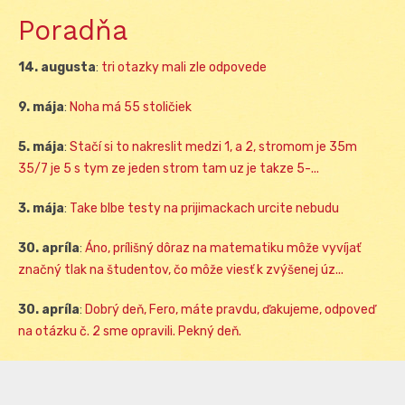
Poradňa
14. augusta
:
tri otazky mali zle odpovede
9. mája
:
Noha má 55 stoličiek
5. mája
:
Stačí si to nakreslit medzi 1, a 2, stromom je 35m
35/7 je 5 s tym ze jeden strom tam uz je takze 5-...
3. mája
:
Take blbe testy na prijimackach urcite nebudu
30. apríla
:
Áno, prílišný dôraz na matematiku môže vyvíjať
značný tlak na študentov, čo môže viesť k zvýšenej úz...
30. apríla
:
Dobrý deň, Fero, máte pravdu, ďakujeme, odpoveď
na otázku č. 2 sme opravili. Pekný deň.